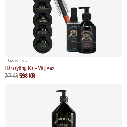
HÅRSTYLING
Hårstyling Kit – Välj vax
D
D
747
KR
598
KR
E
E
T
T
U
N
R
U
S
V