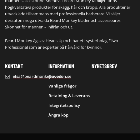
R
mannens alla skönhetsbehov. I Beard Monkey familjen finns
högkvalitativa produkter för skägg, hår och kropp. Alla produkter är
.
utvecklade tillsammans med professionella barberare. Vi säljer
dessutom noga utvalda Beard Monkey kläder och accessoarer.
Skönhet för mannen – inifrån och ut.
Beard Monkey ägs av Heads Up och har ett systerbolag Ellwo
Professional som är experter på hårvård för kvinnor.
KONTAKT
INFORMATION
NYHETSBREV
elsa@beardmonkeysweden.se
Om oss
Vanliga frågor
Betalning & Leverans
Integritetspolicy
Ångra köp