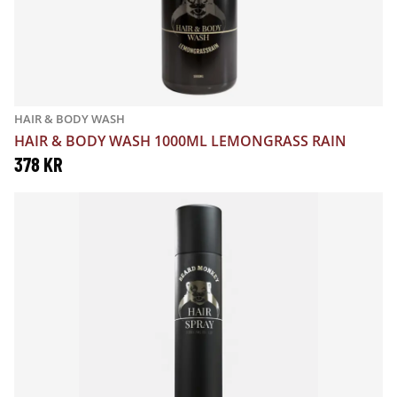
P
A
R
R
U
A
HAIR & BODY WASH
N
N
HAIR & BODY WASH 1000ML LEMONGRASS RAIN
G
D
378
KR
L
E
I
P
G
R
A
I
P
S
R
E
I
T