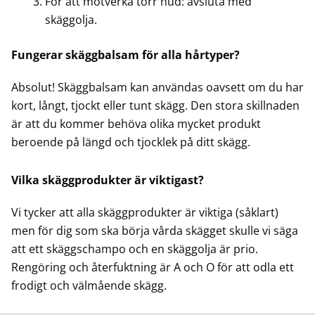
För att motverka torr hud: avsluta med
skäggolja.
Fungerar skäggbalsam för alla hårtyper?
Absolut! Skäggbalsam kan användas oavsett om du har
kort, långt, tjockt eller tunt skägg. Den stora skillnaden
är att du kommer behöva olika mycket produkt
beroende på längd och tjocklek på ditt skägg.
Vilka skäggprodukter är viktigast?
Vi tycker att alla skäggprodukter är viktiga (såklart)
men för dig som ska börja vårda skägget skulle vi säga
att ett skäggschampo och en skäggolja är prio.
Rengöring och återfuktning är A och O för att odla ett
frodigt och välmående skägg.