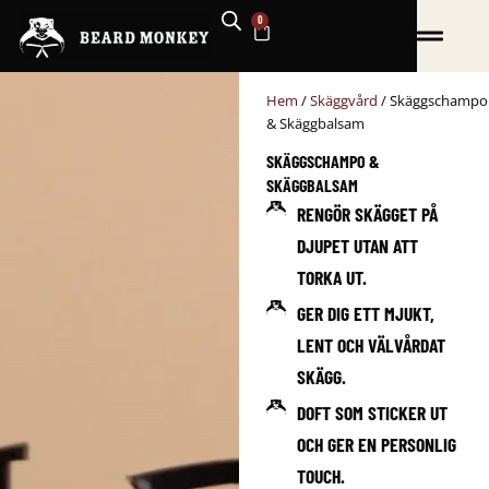
Hoppa
0
VARUKORG
till
innehåll
Hem
/
Skäggvård
/ Skäggschampo
& Skäggbalsam
SKÄGGSCHAMPO &
SKÄGGBALSAM
RENGÖR SKÄGGET PÅ
DJUPET UTAN ATT
TORKA UT.
GER DIG ETT MJUKT,
LENT OCH VÄLVÅRDAT
SKÄGG.
DOFT SOM STICKER UT
OCH GER EN PERSONLIG
TOUCH.