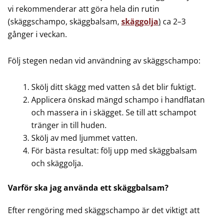
R
R
vi rekommenderar att göra hela din rutin
E
R
T
:
(skäggschampo, skäggbalsam,
skäggolja
)
ca 2–3
.
.
T
:
V
5
gånger i veckan.
V
5
A
9
Följ stegen nedan vid användning av skäggschampo:
A
9
R
9
R
9
:
Skölj ditt skägg med vatten så det blir fuktigt.
:
Applicera önskad mängd schampo i handflatan
8
K
och massera in i skägget. Se till att schampot
8
K
1
R
tränger in till huden.
1
R
Skölj av med ljummet vatten.
8
.
För bästa resultat: följ upp med skäggbalsam
8
.
och skäggolja.
K
K
Varför ska jag använda ett skäggbalsam?
R
R
.
Efter rengöring med skäggschampo är det viktigt att