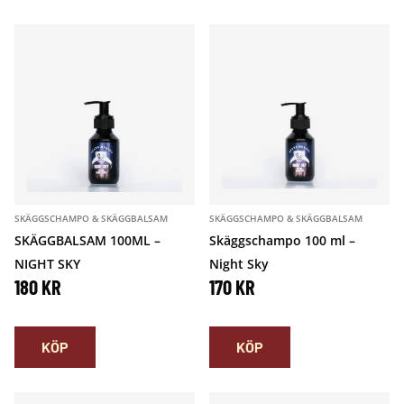
2
R
2
R
7
.
7
.
K
K
R
R
.
.
SKÄGGSCHAMPO & SKÄGGBALSAM
SKÄGGSCHAMPO & SKÄGGBALSAM
SKÄGGBALSAM 100ML –
Skäggschampo 100 ml –
NIGHT SKY
Night Sky
180
KR
170
KR
KÖP
KÖP