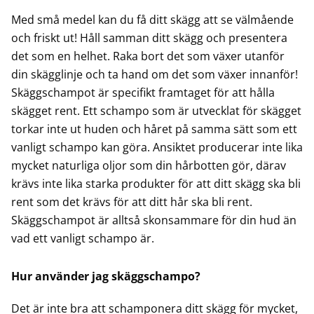
P
A
R
R
S
Ä
S
Ä
Med små medel kan du få ditt skägg att se välmående
R
R
U
A
och friskt ut! Håll samman ditt skägg och presentera
E
R
E
R
U
A
det som en helhet. Raka bort det som växer utanför
N
N
T
:
T
:
din skägglinje och ta hand om det som växer innanför!
N
N
G
D
Skäggschampot är specifikt framtaget för att hålla
V
5
V
5
G
D
L
E
skägget rent. Ett schampo som är utvecklat för skägget
A
9
A
9
L
E
torkar inte ut huden och håret på samma sätt som ett
I
P
R
9
R
9
vanligt schampo kan göra. Ansiktet producerar inte lika
I
P
G
R
mycket naturliga oljor som din hårbotten gör, därav
:
:
G
R
krävs inte lika starka produkter för att ditt skägg ska bli
A
I
8
K
8
K
rent som det krävs för att ditt hår ska bli rent.
A
I
P
S
Skäggschampot är alltså skonsammare för din hud än
1
R
1
R
P
S
R
E
vad ett vanligt schampo är.
8
.
8
.
R
E
I
T
Hur använder jag skäggschampo?
I
T
S
Ä
K
K
S
Ä
Det är inte bra att schamponera ditt skägg för mycket,
E
R