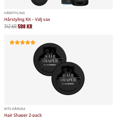
HÅRSTYLING
Hårstyling Kit – Välj vax
D
D
747
KR
598
KR
E
E
T
T
U
N
R
U
S
V
P
A
R
R
U
A
KITS HÅRVAX
N
N
Hair Shaper 2-pack