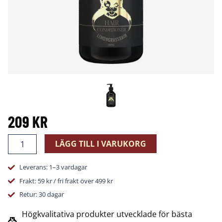
209
KR
Balsam
LÄGG TILL I VARUKORG
250
ml
Leverans: 1–3 vardagar
-
Lemongrass
Frakt: 59 kr / fri frakt över 499 kr
Rain
Retur: 30 dagar
mängd
Högkvalitativa produkter utvecklade för bästa