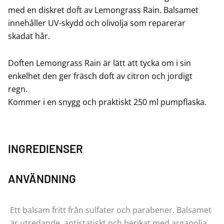
med en diskret doft av Lemongrass Rain. Balsamet
innehåller UV-skydd och olivolja som reparerar
skadat hår.
Doften Lemongrass Rain är lätt att tycka om i sin
enkelhet den ger fräsch doft av citron och jordigt
regn.
Kommer i en snygg och praktiskt 250 ml pumpflaska.
INGREDIENSER
ANVÄNDNING
Ett balsam fritt från sulfater och parabener. Balsamet
är utredande, antistatiskt och berikat med arganolja