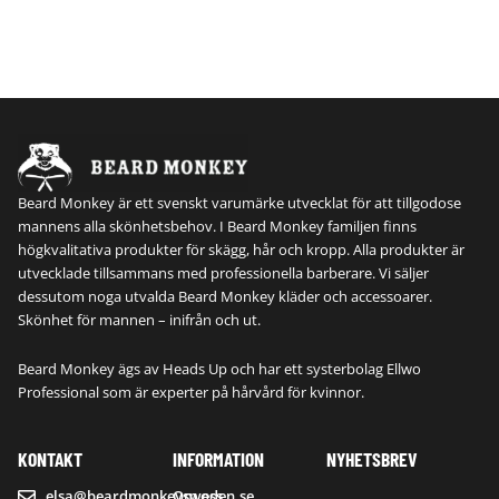
4
K
5
R
2
.
K
Beard Monkey är ett svenskt varumärke utvecklat för att tillgodose
R
mannens alla skönhetsbehov. I Beard Monkey familjen finns
högkvalitativa produkter för skägg, hår och kropp. Alla produkter är
.
utvecklade tillsammans med professionella barberare. Vi säljer
dessutom noga utvalda Beard Monkey kläder och accessoarer.
Skönhet för mannen – inifrån och ut.
Beard Monkey ägs av Heads Up och har ett systerbolag Ellwo
Professional som är experter på hårvård för kvinnor.
KONTAKT
INFORMATION
NYHETSBREV
elsa@beardmonkeysweden.se
Om oss