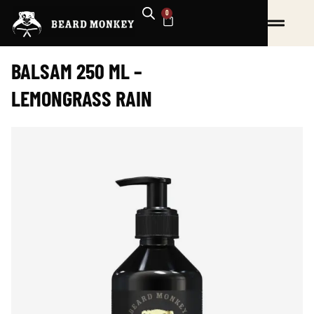
Hoppa
0
VARUKORG
till
innehåll
BALSAM 250 ML –
LEMONGRASS RAIN