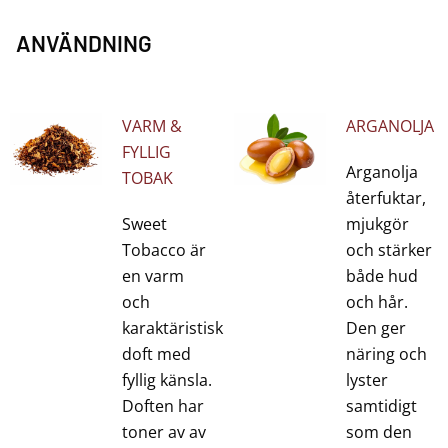
ANVÄNDNING
VARM &
ARGANOLJA
FYLLIG
Arganolja
TOBAK
återfuktar,
Sweet
mjukgör
Tobacco är
och stärker
en varm
både hud
och
och hår.
karaktäristisk
Den ger
doft med
näring och
fyllig känsla.
lyster
Doften har
samtidigt
toner av av
som den