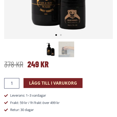
DET
DET
378
KR
249
KR
URSPRUNGLIGA
NUVARANDE
Hair
LÄGG TILL I VARUKORG
&
PRISET
PRISET
Body
Leverans: 1–3 vardagar
Kit
-
VAR:
ÄR:
Frakt: 59 kr / fri frakt över 499 kr
Sweet
Retur: 30 dagar
Tobacco
mängd