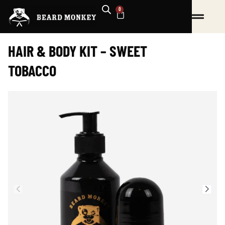
Hoppa
0
VARUKORG
till
innehåll
HAIR & BODY KIT – SWEET
TOBACCO