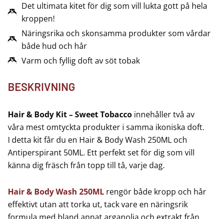
378 KR.
249 KR.
Det ultimata kitet för dig som vill lukta gott på hela
kroppen!
Näringsrika och skonsamma produkter som vårdar
både hud och hår
Varm och fyllig doft av söt tobak
BESKRIVNING
Hair & Body Kit – Sweet Tobacco
innehåller två av
våra mest omtyckta produkter i samma ikoniska doft.
I detta kit får du en Hair & Body Wash 250ML och
Antiperspirant 50ML. Ett perfekt set för dig som vill
känna dig fräsch från topp till tå, varje dag.
Hair & Body Wash 250ML
rengör både kropp och hår
effektivt utan att torka ut, tack vare en näringsrik
formula med bland annat arganolja och extrakt från