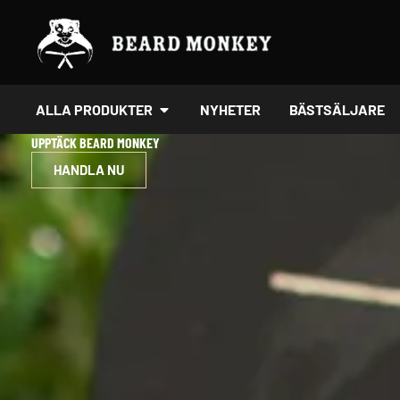
Hoppa
till
innehåll
ÖPPNA ALLA PRODUKTER
ALLA PRODUKTER
NYHETER
BÄSTSÄLJARE
UPPTÄCK BEARD MONKEY
HANDLA NU