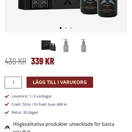
DET
DET
439
KR
339
KR
URSPRUNGLIGA
NUVARANDE
Gift
LÄGG TILL I VARUKORG
Set
PRISET
PRISET
Hudvård
Leverans: 1–3 vardagar
mängd
VAR:
ÄR:
Frakt: 59 kr / fri frakt över 499 kr
Retur: 30 dagar
439 KR.
339 KR.
Högkvalitativa produkter utvecklade för bästa
resultat.