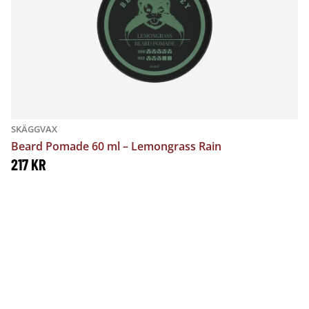
4
K
3
R
1
.
K
SKÄGGVAX
Beard Pomade 60 ml – Lemongrass Rain
R
217
KR
.