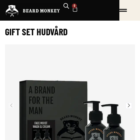
Hoppa
0
VARUKORG
till
innehåll
GIFT SET HUDVÅRD