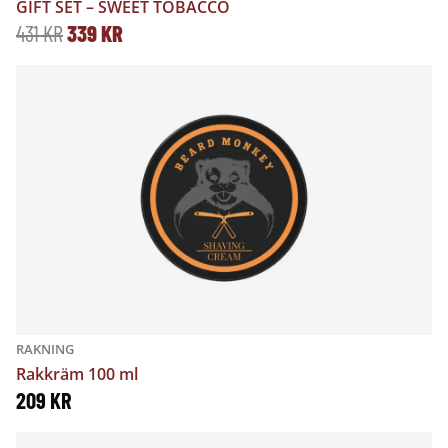
GIFT SET – SWEET TOBACCO
D
D
431
KR
339
KR
E
E
T
T
U
N
R
U
S
V
P
A
R
R
U
A
RAKNING
N
N
Rakkräm 100 ml
G
D
209
KR
L
E