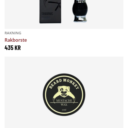
RAKNING
Rakborste
435
KR