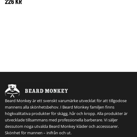
226
KR
Beard Monkey är ett svenskt varumärke utvecklat för att tillgodose
mannens alla skönhetsbehov. I Beard Monkey familjen finns
högkvalitativa produkter för skägg, hår och kropp. Alla produkter är
utvecklade tillsammans med professionella barberare. Vi säljer
dessutom noga utvalda Beard Monkey kläder och accessoarer.
Skönhet för mannen – inifrån och ut.