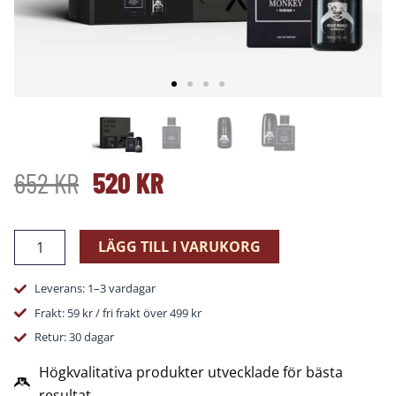
DET
DET
652
KR
520
KR
URSPRUNGLIGA
NUVARANDE
Gift
LÄGG TILL I VARUKORG
Set
PRISET
PRISET
Doft
Leverans: 1–3 vardagar
Silver
Rain
VAR:
ÄR:
Frakt: 59 kr / fri frakt över 499 kr
mängd
Retur: 30 dagar
652 KR.
520 KR.
Högkvalitativa produkter utvecklade för bästa
resultat.