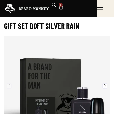
Hoppa
0
VARUKORG
till
innehåll
GIFT SET DOFT SILVER RAIN