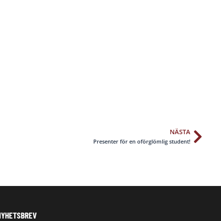
NÄSTA
Näs
Presenter för en oförglömlig student!
NYHETSBREV