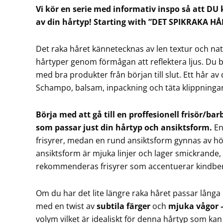
Vi kör en serie med informativ inspo så att DU 
av din hårtyp! Starting with ”DET SPIKRAKA HÅ
Det raka håret kännetecknas av len textur och natur
hårtyper genom förmågan att reflektera ljus. Du
med bra produkter från början till slut. Ett hår av 
Schampo, balsam, inpackning och täta klippningar
Börja med att gå till en proffesionell frisör/bar
som passar just din hårtyp och ansiktsform.
En
frisyrer, medan en rund ansiktsform gynnas av höj
ansiktsform är mjuka linjer och lager smickrande,
rekommenderas frisyrer som accentuerar kindbe
Om du har det lite längre raka håret passar långa
med en twist av
subtila färger
och
mjuka vågor 
volym vilket är idealiskt för denna hårtyp som ka