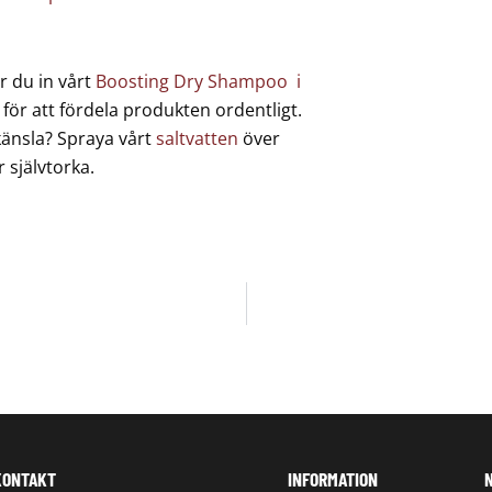
r du in vårt
Boosting Dry Shampoo i
ör att fördela produkten ordentligt.
v känsla? Spraya vårt
saltvatten
över
r självtorka.
KONTAKT
INFORMATION