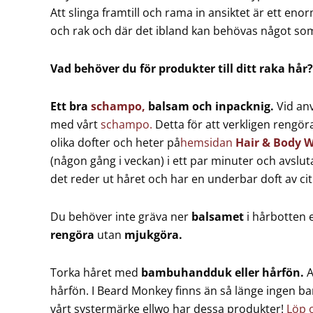
Att slinga framtill och rama in ansiktet är ett enor
och rak och där det ibland kan behövas något som
Vad behöver du för produkter till ditt raka hår?
Ett bra
schampo,
balsam och inpacknig.
Vid anv
med vårt
schampo.
Detta för att verkligen rengöra
olika dofter och heter på
hemsidan
Hair & Body 
(någon gång i veckan) i ett par minuter och avslu
det reder ut håret och har en underbar doft av ci
Du behöver inte gräva ner
balsamet
i hårbotten e
rengöra
utan
mjukgöra.
Torka håret med
bambuhandduk eller hårfön.
A
hårfön. I Beard Monkey finns än så länge ingen
vårt systermärke ellwo har dessa produkter!
Löp 