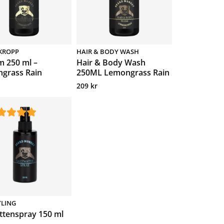
KROPP
HAIR & BODY WASH
m 250 ml –
Hair & Body Wash
grass Rain
250ML Lemongrass Rain
209
kr
YLING
attenspray 150 ml