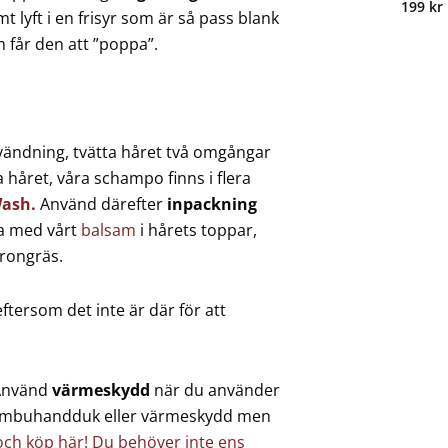
199
kr
mt lyft i en frisyr som är så pass blank
 får den att ”poppa”.
ändning, tvätta håret två omgångar
 håret, våra schampo finns i flera
Wash.
Använd därefter
inpackning
ta med vårt
balsam
i hårets toppar,
trongräs.
ftersom det inte är där för att
nvänd
värmeskydd
när du använder
 bambuhandduk eller värmeskydd men
och köp här! Du behöver inte ens