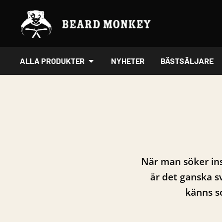
Hoppa
till
innehåll
ÖPPNA ALLA PRODUKTER
ALLA PRODUKTER
NYHETER
BÄSTSÄLJARE
När man söker ins
är det ganska s
känns so