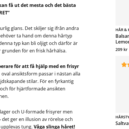
kan få ut det mesta och det bästa
RET”
lig glans. Det skiljer sig ifrån andra
HÅR & 
 behöver ta hand om denna hårtyp
Balsa
Lemon
denna typ kan bli oljigt och därför är
209
kr
 grunden för en frisk hårhälsa.
berare för att få hjälp med en frisyr
 oval ansiktsform passar i nästan alla
dskapande stilar. För en fyrkantig
 och för hjärtformade ansikten
nen.
 lager och U-formade frisyrer men
HÅRST
–
det ger en illusion av rörelse och
Saltv
n upplevas tung.
Våga slinga håret!