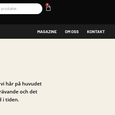
g
0
VARUKORG
MAGAZINE
OM OSS
KONTAKT
 vi hår på huvudet
trävande och det
 i tiden.