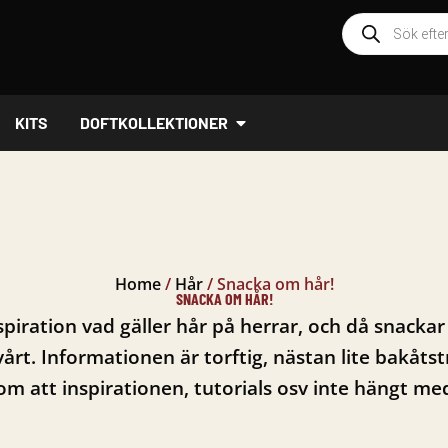
Produktsöknin
ÖPPNA DOFTKOLLEKTIONER
KITS
DOFTKOLLEKTIONER
Home
/
Hår
/
Snacka om hår!
SNACKA OM HÅR!
piration vad gäller hår på herrar, och då snackar
vårt. Informationen är torftig, nästan lite bakåts
m att inspirationen, tutorials osv inte hängt med