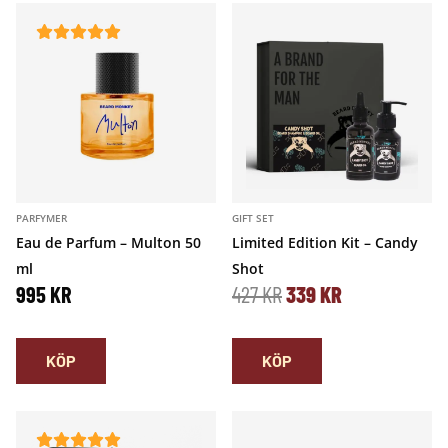
PARFYMER
GIFT SET
Eau de Parfum – Multon 50
Limited Edition Kit – Candy
ml
Shot
D
D
995
KR
427
KR
339
KR
E
E
KÖP
KÖP
T
T
U
N
R
U