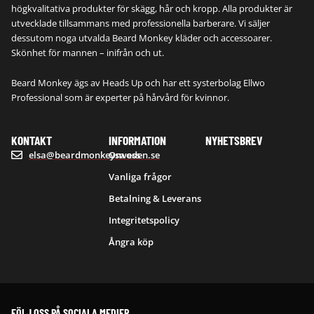
högkvalitativa produkter för skägg, hår och kropp. Alla produkter är
utvecklade tillsammans med professionella barberare. Vi säljer
dessutom noga utvalda Beard Monkey kläder och accessoarer.
Skönhet för mannen – inifrån och ut.
Beard Monkey ägs av Heads Up och har ett systerbolag Ellwo
Professional som är experter på hårvård för kvinnor.
KONTAKT
INFORMATION
NYHETSBREV
elsa@beardmonkeysweden.se
Om oss
Vanliga frågor
Betalning & Leverans
Integritetspolicy
Ångra köp
FÖLJ OSS PÅ SOCIALA MEDIER