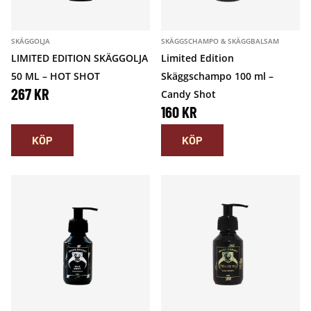
E
R
.
.
T
:
SKÄGGOLJA
SKÄGGSCHAMPO & SKÄGGBALSAM
V
3
LIMITED EDITION SKÄGGOLJA
Limited Edition
A
3
50 ML – HOT SHOT
Skäggschampo 100 ml –
267
KR
Candy Shot
R
9
160
KR
:
KÖP
KÖP
4
K
2
R
7
.
K
R
.