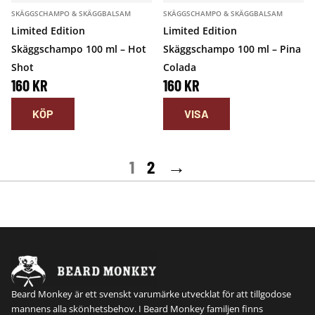
SKÄGGSCHAMPO & SKÄGGBALSAM
SKÄGGSCHAMPO & SKÄGGBALSAM
Limited Edition
Limited Edition
Skäggschampo 100 ml – Hot
Skäggschampo 100 ml – Pina
Shot
Colada
160
KR
160
KR
KÖP
1
2
→
Beard Monkey är ett svenskt varumärke utvecklat för att tillgodose
mannens alla skönhetsbehov. I Beard Monkey familjen finns