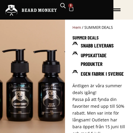
Hoppa
0
VARUKORG
till
innehåll
Hem
/ SUMMER DEALS
SUMMER DEALS
SNABB LEVERANS
UPPSKATTADE
PRODUKTER
EGEN FABRIK I SVERIGE
Äntligen är våra summer
deals igång!
Passa på att fynda din
favoriter med upp till 50%
rabatt. Men var inte för
långsam! Outleten har
bara öppet från 15 juni till