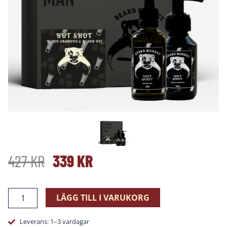
DET
DET
427
KR
339
KR
URSPRUNGLIGA
NUVARANDE
Limited
LÄGG TILL I VARUKORG
Edition
PRISET
PRISET
Kit
Leverans: 1–3 vardagar
-