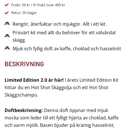
Hot
VAR:
ÄR:
Frakt: 59 kr / fri frakt över 499 kr
Shot
Retur: 30 dagar
mängd
427 KR.
339 KR.
Rengör, återfuktar och mjukgör. Allt i ett kit.
Prisvärt kit med allt du behöver för ett välvårdat
skägg.
Mjuk och fyllig doft av kaffe, choklad och hasselnöt
BESKRIVNING
Limited Edition 2.0 är här!
I årets Limited Edition Kit
hittar du en Hot Shot Skäggolja och ett Hot Shot
Skäggschampo.
Doftbeskrivning:
Denna doft öppnar med mjuk
mocka som leder till ett fylligt hjärta av choklad, kaffe
och varm mjölk. Basen bjuder på krämig hasselnöt,