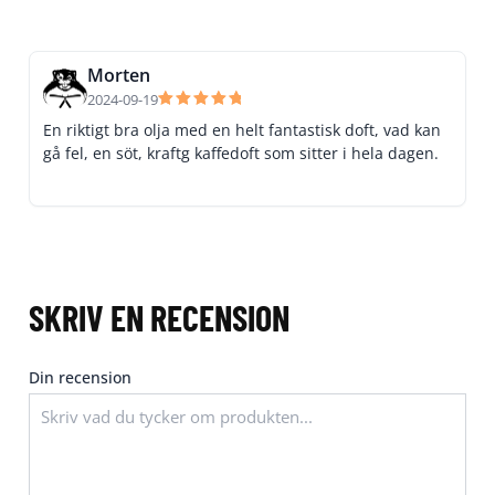
Morten
2024-09-19
Betygsatt
En riktigt bra olja med en helt fantastisk doft, vad kan
5
av 5
gå fel, en söt, kraftg kaffedoft som sitter i hela dagen.
SKRIV EN RECENSION
Din recension