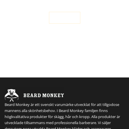
NYHET FÖR SKÄGGET – HOT SHOT!
LÄS MER
Beard Monkey är ett svenskt varumärke utvecklat för att tillgodose
mannens alla skönhetsbehov. I Beard Monkey familjen finns
högkvalitativa produkter för skägg, hår och kropp. Alla produkter är
utvecklade tillsammans med professionella barberare. Vi säljer
dessutom noga utvalda Beard Monkey kläder och accessoarer.