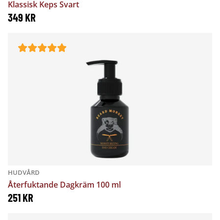
Klassisk Keps Svart
349
KR
HUDVÅRD
Återfuktande Dagkräm 100 ml
251
KR