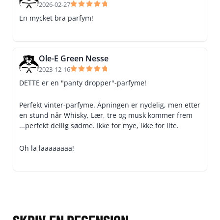
2026-02-27
Betygsatt
En mycket bra parfym!
5
av 5
Ole-E Green Nesse
2023-12-16
Betygsatt
DETTE er en "panty dropper"-parfyme!
5
av 5
Perfekt vinter-parfyme. Åpningen er nydelig, men etter
en stund når Whisky, Lær, tre og musk kommer frem
...perfekt deilig sødme. Ikke for mye, ikke for lite.
Oh la laaaaaaaa!