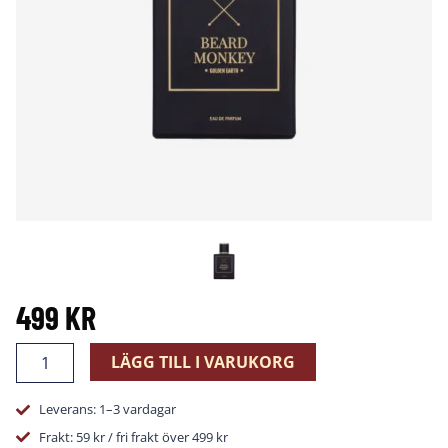
499
KR
Eau
LÄGG TILL I VARUKORG
de
Parfum
Leverans: 1–3 vardagar
50
ml
Frakt: 59 kr / fri frakt över 499 kr