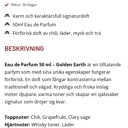
-
Retur: 30 dagar
Golden
Earth
Varm och karaktärsfull signaturdoft
mängd
50ml Eau de Parfum
Förförisk doft av chili, läder, mysk och trä
BESKRIVNING
Eau de Parfum 50 ml – Golden Earth
är en tilltalande
parfym som med sina unika egenskaper fungerar
förförisk. En doft som fångar kontrasterna mellan
traditionell och vågad. Kryddiga och friska inslag
möter djupare, varma toner och skapar en självsäker
signatur som dröjer sig kvar.
Toppnoter:
Chili, Grapefrukt, Clary sage
Hjärtnoter:
Whisky toner, Läder