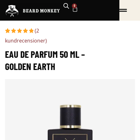
Hoppa
0
VARUKORG
till
innehåll
(
2
Betygsatt
2
kundrecensioner)
5.00
av 5
baserat
EAU DE PARFUM 50 ML –
på
kundrecensioner
GOLDEN EARTH