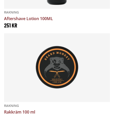
U
A
RAKNING
N
N
Aftershave Lotion 100ML
G
D
251
KR
L
E
I
P
G
R
A
I
P
S
R
E
I
T
S
Ä
E
R
RAKNING
Rakkräm 100 ml