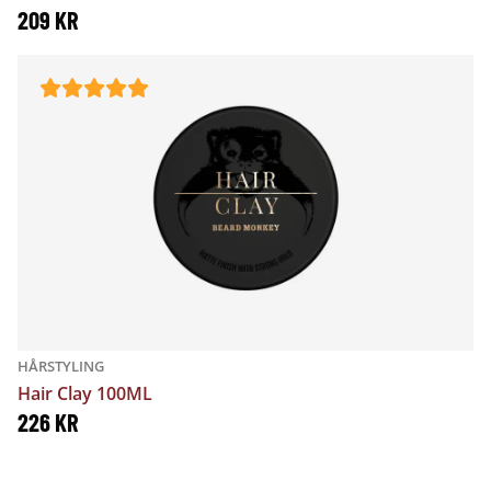
T
:
209
KR
V
5
A
9
R
9
:
8
K
1
R
8
.
K
HÅRSTYLING
Hair Clay 100ML
R
226
KR
.