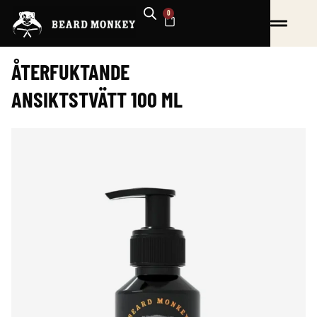
Hoppa
0
VARUKORG
till
innehåll
ÅTERFUKTANDE
ANSIKTSTVÄTT 100 ML