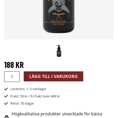
188
KR
Återfuktande
LÄGG TILL I VARUKORG
Ansiktstvätt
100
Leverans: 1–3 vardagar
ml
mängd
Frakt: 59 kr / fri frakt över 499 kr
Retur: 30 dagar
Högkvalitativa produkter utvecklade för bästa