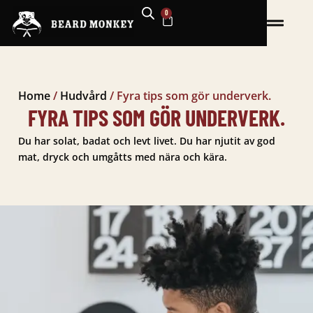
Hoppa
0
VARUKORG
till
innehåll
Home
/
Hudvård
/
Fyra tips som gör underverk.
FYRA TIPS SOM GÖR UNDERVERK.
Du har solat, badat och levt livet. Du har njutit av god
mat, dryck och umgåtts med nära och kära.