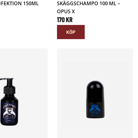
FEKTION 150ML
SKÄGGSCHAMPO 100 ML –
OPUS X
170
KR
KÖP