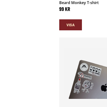
Beard Monkey T-shirt
99
KR