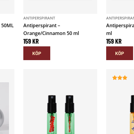
ANTIPERSPIRANT
ANTIPERSPIRA
y 50ML
Antiperspirant –
Antiperspir
Orange/Cinnamon 50 ml
ml
159
KR
159
KR
KÖP
KÖP