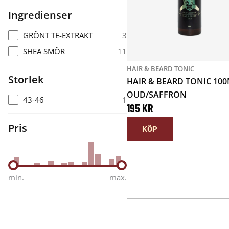
Ingredienser
GRÖNT TE-EXTRAKT
3
SHEA SMÖR
11
HAIR & BEARD TONIC
Storlek
HAIR & BEARD TONIC 100
OUD/SAFFRON
43-46
1
195
KR
Pris
KÖP
min.
max.