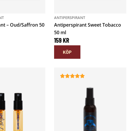
NT
ANTIPERSPIRANT
ant – Oud/Saffron 50
Antiperspirant Sweet Tobacco
50 ml
159
KR
KÖP