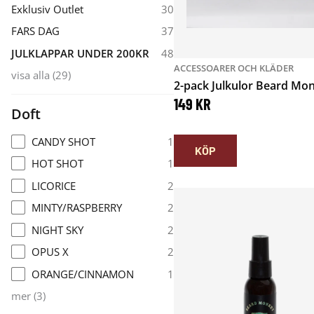
Exklusiv Outlet
30
FARS DAG
37
JULKLAPPAR UNDER 200KR
48
ACCESSOARER OCH KLÄDER
visa alla
(
29
)
2-pack Julkulor Beard Mo
149
KR
Doft
CANDY SHOT
1
KÖP
HOT SHOT
1
LICORICE
2
MINTY/RASPBERRY
2
NIGHT SKY
2
OPUS X
2
ORANGE/CINNAMON
1
mer
(
3
)