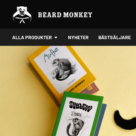
Hoppa
till
innehåll
ÖPPNA ALLA PRODUKTER
ALLA PRODUKTER
NYHETER
BÄSTSÄLJARE