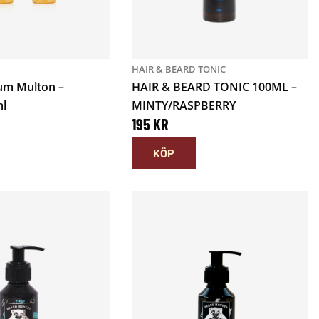
HAIR & BEARD TONIC
um Multon –
HAIR & BEARD TONIC 100ML –
ml
MINTY/RASPBERRY
195
KR
KÖP