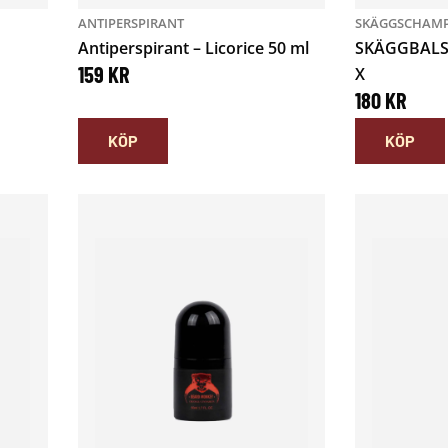
ANTIPERSPIRANT
SKÄGGSCHAMP
Antiperspirant – Licorice 50 ml
SKÄGGBALS
159
KR
X
180
KR
KÖP
KÖP