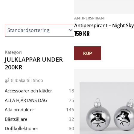
ANTIPERSPIRANT
Antiperspirant – Night Sk
159
KR
Kategori
KÖP
JULKLAPPAR UNDER
200KR
gå tillbaka till
Shop
Accessoarer och kläder
18
ALLA HJÄRTANS DAG
75
Alla produkter
146
Bästsäljare
32
Doftkollektioner
80