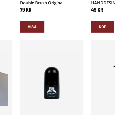
Double Brush Original
HANDDESIN
79
KR
49
KR
KÖP