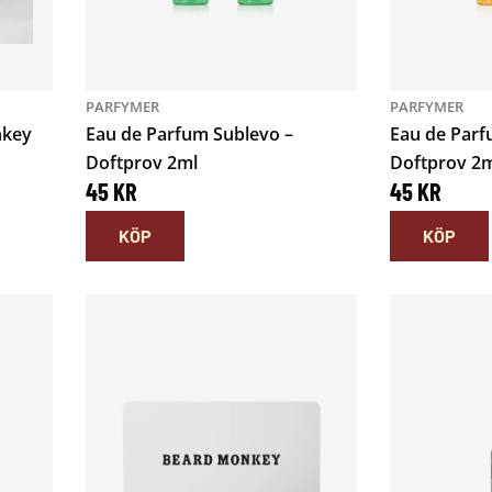
PARFYMER
PARFYMER
nkey
Eau de Parfum Sublevo –
Eau de Parf
Doftprov 2ml
Doftprov 2
45
KR
45
KR
KÖP
KÖP