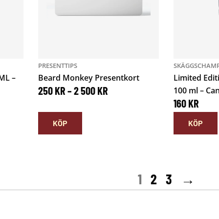
PRESENTTIPS
SKÄGGSCHAMP
ML –
Beard Monkey Presentkort
Limited Edi
P
250
KR
–
2 500
KR
100 ml – Ca
160
KR
R
KÖP
KÖP
I
S
I
1
2
3
→
N
T
E