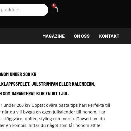
g
0
VARUKORG
MAGAZINE
OM OSS
KONTAKT
ONOM UNDER 200 KR
LKLAPPSSPELET, JULSTRUMPAN ELLER KALENDERN.
 SOM GARANTERAT BLIR EN HIT I JUL.
r under 200 kr? Upptäck våra bästa tips här! Perfekta till
r när du vill bygga en egen julkalender till honom. Här
: skäggvård, dofter, styling och merch. Oavsett om du
ler en kompis, hittar du något som får honom att le i