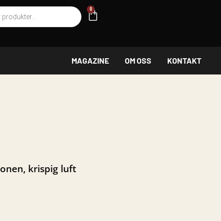
g
0
VARUKORG
MAGAZINE
OM OSS
KONTAKT
onen, krispig luft