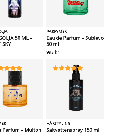
OLJA
PARFYMER
OLJA 50 ML –
Eau de Parfum – Sublevo
 SKY
50 ml
995
kr
MER
HÅRSTYLING
e Parfum – Multon
Saltvattenspray 150 ml