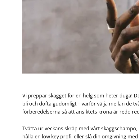
Vi preppar skägget för en helg som heter duga! D
bli och dofta gudomligt – varför välja mellan de t
förberedelserna så att ansiktets krona är redo r
Tvätta ur veckans skräp med vårt skäggschampo, me
hålla en low key profil eller slå din omgivning me