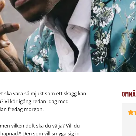
OMNÄ
et ska vara så mjukt som ett skägg kan
vå? Vi kör igång redan idag med
edan fredag morgon.
n vilken doft ska du välja? Vill du
d häpnad?! Den som vill smyga sig in