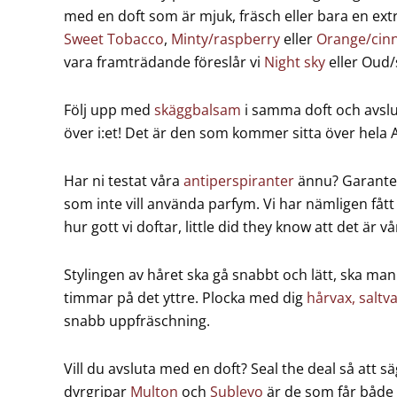
med en doft som är mjuk, fräsch eller bara en extra 
Sweet Tobacco
,
Minty/raspberry
eller
Orange/ci
vara framträdande föreslår vi
Night sky
eller Oud/
Följ upp med
skäggbalsam
i samma doft och avs
över i:et! Det är den som kommer sitta över hela
Har ni testat våra
antiperspiranter
ännu? Garante
som inte vill använda parfym. Vi har nämligen fåt
hur gott vi doftar, little did they know att det är v
Stylingen av håret ska gå snabbt och lätt, ska man
timmar på det yttre. Plocka med dig
hårvax,
saltv
snabb uppfräschning.
Vill du avsluta med en doft? Seal the deal så att sä
dyrgripar
Multon
och
Sublevo
är de som får både 