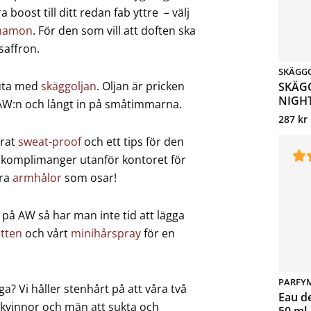
boost till ditt redan fab yttre – välj
nnamon
. För den som vill att doften ska
saffron.
SKÄGG
luta med
skäggoljan
. Oljan är pricken
SKÄGG
NIGHT
 AW:n och långt in på småtimmarna.
287
kr
rat
sweat-proof
och ett tips för den
t komplimanger utanför kontoret för
åra
armhålor
som osar!
 på AW så har man inte tid att lägga
atten
och vårt
minihårspray
för en
PARFY
ga? Vi håller stenhårt på att våra två
Eau d
kvinnor och män att sukta och
50 ml