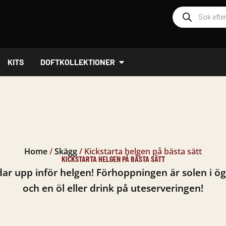
Produktsöknin
ÖPPNA DOFTKOLLEKTIONER
KITS
DOFTKOLLEKTIONER
Home
/
Skägg
/
Kickstarta helgen på bästa sätt
KICKSTARTA HELGEN PÅ BÄSTA SÄTT
ddar upp inför helgen! Förhoppningen är solen i ög
och en öl eller drink på uteserveringen!