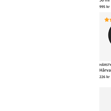
995
kr
HÅRST
Hårva
226
kr