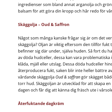
ingredienser som bland annat arganolja och grön
balsam för att göra din kropp och hår redo för vå
Skäggolja – Oud & Saffron
Något som många kanske frågar sig är om det ver
skäggolja? Oljan är viktig eftersom den tillför fukt 
befinner sig där under, själva huden. Så fort du har
av döda hudceller, dessa kan vara problematiska i 
klåda, mjäll eller utslag. Dessa döda hudceller hi
återproducera fukt, saken blir inte heller bättre a
vårdande skäggolja
Oud & saffran
gör skägget båd
torr hud. Skäggoljan är utvecklad för att skapa en 
dagen och får dig att känna dig fräsch ute i vårsol
Återfuktande dagkräm