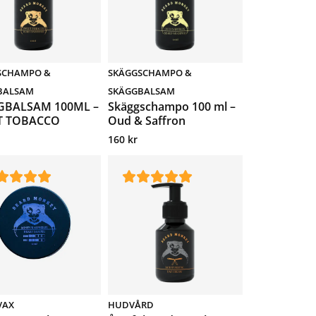
SCHAMPO &
SKÄGGSCHAMPO &
BALSAM
SKÄGGBALSAM
GBALSAM 100ML –
Skäggschampo 100 ml –
T TOBACCO
Oud & Saffron
160
kr
VAX
HUDVÅRD