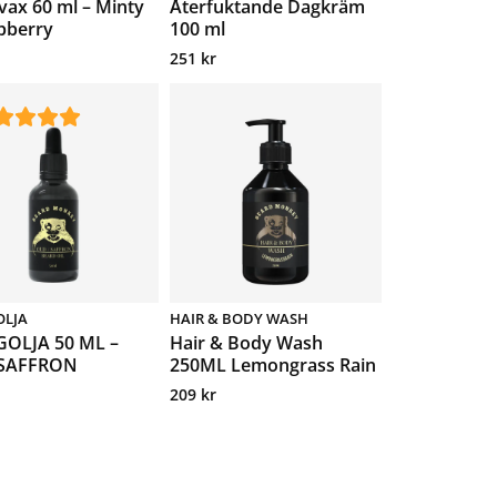
vax 60 ml – Minty
Återfuktande Dagkräm
pberry
100 ml
251
kr
OLJA
HAIR & BODY WASH
OLJA 50 ML –
Hair & Body Wash
SAFFRON
250ML Lemongrass Rain
209
kr