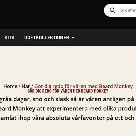
Produktsöknin
ÖPPNA DOFTKOLLEKTIONER
KITS
DOFTKOLLEKTIONER
Home
/
Hår
/
Gör dig redo för våren med Beard Monkey
GÖR DIG REDO FÖR VÅREN MED BEARD MONKEY
råa dagar, snö och slask så är våren äntligen på
 Beard Monkey att experimentera med olika produ
 samlat ihop våra absoluta vårfavoriter på ett och