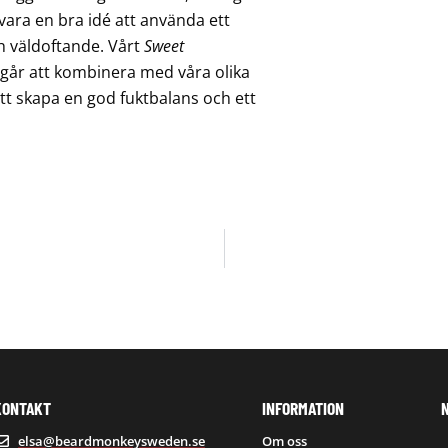
 vara en bra idé att använda ett
 väldoftande. Vårt
Sweet
 går att kombinera med våra olika
t skapa en god fuktbalans och ett
KONTAKT
INFORMATION
elsa@beardmonkeysweden.se
Om oss