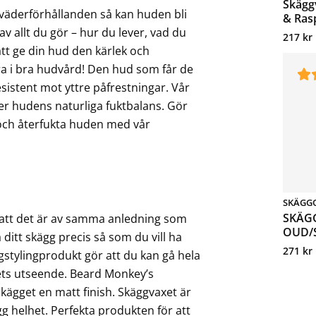
Skägg
väderförhållanden så kan huden bli
& Ras
v allt du gör – hur du lever, vad du
217
kr
att ge din hud den kärlek och
tera i bra hudvård! Den hud som får de
sistent mot yttre påfrestningar. Vår
er hudens naturliga fuktbalans. Gör
 och återfukta huden med vår
SKÄGG
SKÄGG
att det är av samma anledning som
OUD/
a ditt skägg precis så som du vill ha
271
kr
stylingprodukt gör att du kan gå hela
ets utseende. Beard Monkey’s
skägget en matt finish. Skäggvaxet är
ygg helhet. Perfekta produkten för att