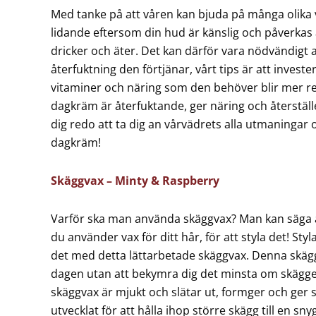
Med tanke på att våren kan bjuda på många olika 
lidande eftersom din hud är känslig och påverkas a
dricker och äter. Det kan därför vara nödvändigt 
återfuktning den förtjänar, vårt tips är att inves
vitaminer och näring som den behöver blir mer re
dagkräm är återfuktande, ger näring och återställ
dig redo att ta dig an vårvädrets alla utmaningar
dagkräm!
Skäggvax – Minty & Raspberry
Varför ska man använda skäggvax? Man kan säga 
du använder vax för ditt hår, för att styla det! Styl
det med detta lättarbetade skäggvax. Denna skägg
dagen utan att bekymra dig det minsta om skägg
skäggvax är mjukt och slätar ut, formger och ger 
utvecklat för att hålla ihop större skägg till en sn