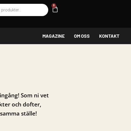
g
0
VARUKORG
MAGAZINE
OM OSS
KONTAKT
 ingång! Som ni vet
kter och dofter,
 samma ställe!