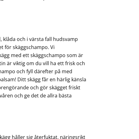
, klåda och i värsta fall hudsvamp
et för skäggschampo. Vi
 skägg med ett skäggschampo som är
n är viktig om du vill ha ett frisk och
hampo och fyll därefter på med
sam! Ditt skägg får en härlig känsla
rengörande och gör skägget friskt
 våren och ge det de allra bästa
skägg håller sig återfuktat, näringsrikt