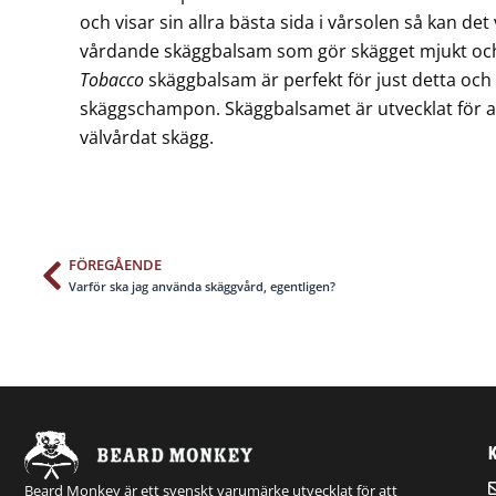
och visar sin allra bästa sida i vårsolen så kan det
vårdande skäggbalsam som gör skägget mjukt och
Tobacco
skäggbalsam är perfekt för just detta och
skäggschampon. Skäggbalsamet är utvecklat för at
välvårdat skägg.
FÖREGÅENDE
Föregående
Varför ska jag använda skäggvård, egentligen?
Beard Monkey är ett svenskt varumärke utvecklat för att