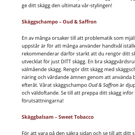
ge ditt skägg den ultimata vår-stylingen!
Skäggschampo – Oud & Saffron
En av många orsaker till att problematik som mjäll
uppstår är för att många använder handtvål iställ
rekommenderar därför starkt att du rengör ditt
utvecklat för just DITT skägg. En bra skäggvårdsruti
välmående skägg. Rengör ditt skägg med skäggsc
näring och vårdande ämnen genom att använda bal
efteråt. Vårat skäggschampo
Oud & Saffron
är djup
och väldoftande. Se till att preppa ditt skägg inför
förutsättningarna!
Skäggbalsam – Sweet Tobacco
För att vara på den säkra sidan och se till att ditt 