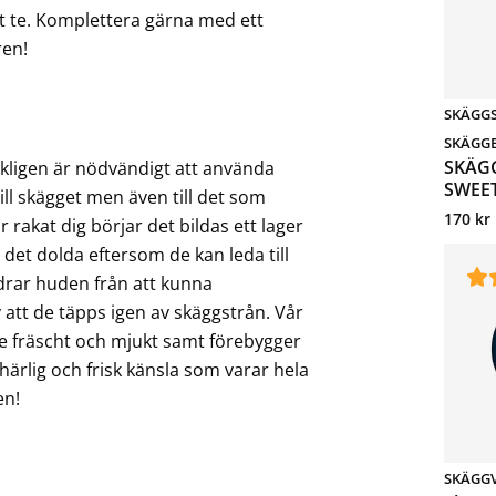
t te. Komplettera gärna med ett
ren!
SKÄGG
SKÄGG
SKÄG
kligen är nödvändigt att använda
SWEE
till skägget men även till det som
170
kr
 rakat dig börjar det bildas ett lager
det dolda eftersom de kan leda till
ndrar huden från att kunna
v att de täpps igen av skäggstrån. Vår
e fräscht och mjukt samt förebygger
härlig och frisk känsla som varar hela
en!
SKÄGG