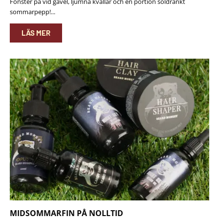
Fönster på vid gavel, ljumna kvällar och en portion soldränkt
sommarpepp!...
LÄS MER
MIDSOMMARFIN PÅ NOLLTID