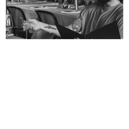
PRE-DATE GROOMING
Så fixar du alla hjärtans dag stylingen - utan ansträngning....
LÄS MER