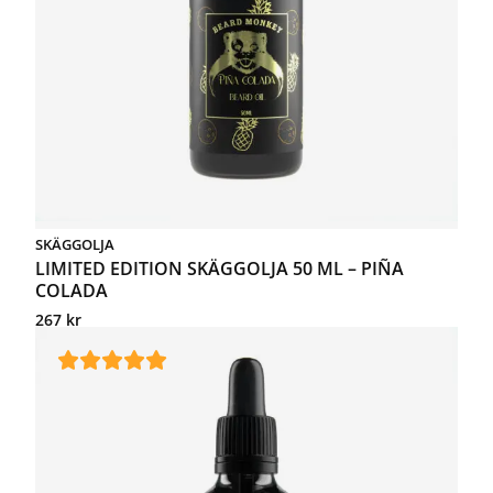
r
.
SKÄGGOLJA
LIMITED EDITION SKÄGGOLJA 50 ML – PIÑA
COLADA
267
kr