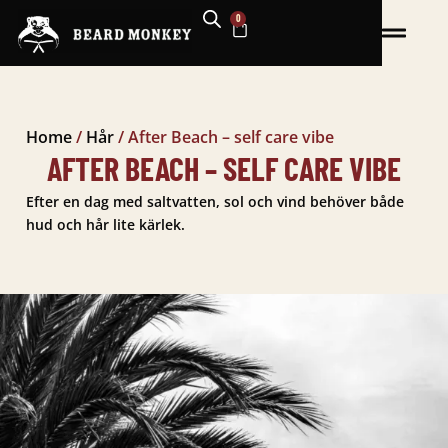
Hoppa
0
VARUKORG
till
innehåll
Home
/
Hår
/
After Beach – self care vibe
AFTER BEACH – SELF CARE VIBE
Efter en dag med saltvatten, sol och vind behöver både
hud och hår lite kärlek.